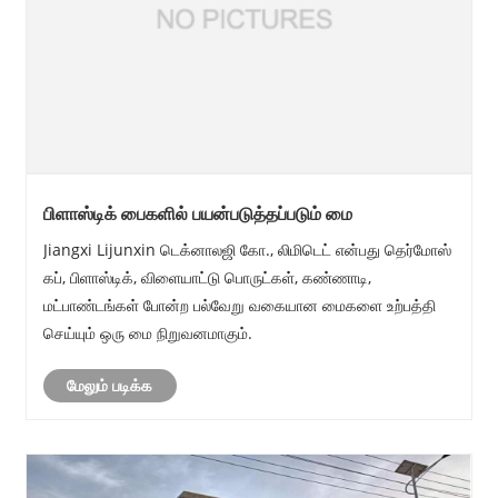
பிளாஸ்டிக் பைகளில் பயன்படுத்தப்படும் மை
Jiangxi Lijunxin டெக்னாலஜி கோ., லிமிடெட் என்பது தெர்மோஸ்
கப், பிளாஸ்டிக், விளையாட்டு பொருட்கள், கண்ணாடி,
மட்பாண்டங்கள் போன்ற பல்வேறு வகையான மைகளை உற்பத்தி
செய்யும் ஒரு மை நிறுவனமாகும்.
மேலும் படிக்க