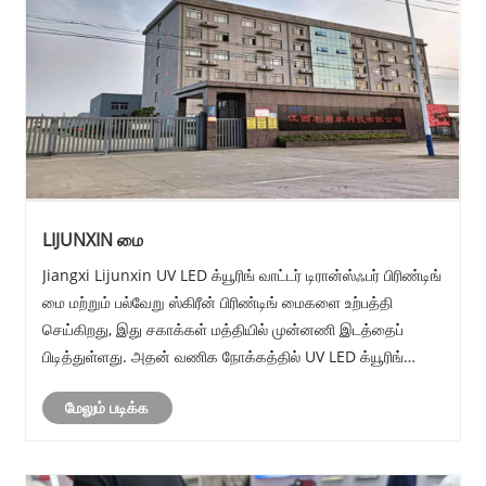
LIJUNXIN மை
Jiangxi Lijunxin UV LED க்யூரிங் வாட்டர் டிரான்ஸ்ஃபர் பிரிண்டிங்
மை மற்றும் பல்வேறு ஸ்கிரீன் பிரிண்டிங் மைகளை உற்பத்தி
செய்கிறது, இது சகாக்கள் மத்தியில் முன்னணி இடத்தைப்
பிடித்துள்ளது. அதன் வணிக நோக்கத்தில் UV LED க்யூரிங்
வாட்டர் டிரான்ஸ்ஃபர் பிரிண்டிங் மை, கண்ணாடி செராமிக் டைரக்ட்
மேலும் படிக்க
பிரிண்டிங் ஸ்கிர......