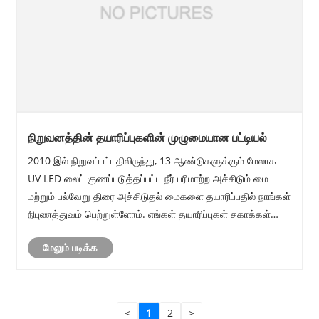
நிறுவனத்தின் தயாரிப்புகளின் முழுமையான பட்டியல்
2010 இல் நிறுவப்பட்டதிலிருந்து, 13 ஆண்டுகளுக்கும் மேலாக
UV LED லைட் குணப்படுத்தப்பட்ட நீர் பரிமாற்ற அச்சிடும் மை
மற்றும் பல்வேறு திரை அச்சிடுதல் மைகளை தயாரிப்பதில் நாங்கள்
நிபுணத்துவம் பெற்றுள்ளோம். எங்கள் தயாரிப்புகள் சகாக்கள்
மத்தியில் முன்னணி இடத்தைப் பிடித்துள்ளன, மேலும் எங்கள்
மேலும் படிக்க
வணிக நோக்கத்தில் ......
<
1
2
>